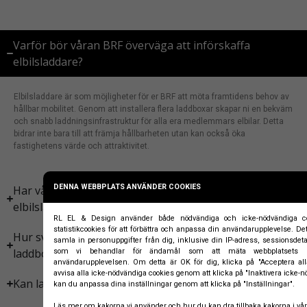
Varför bör våran BRF överväga att införskaffa
elbilsladdare?
Elbilsladdare är som möjligheter för er BRF att möta framtidens behov av
hållbar mobilitet. Genom att installera flera laddboxar skapar ni en bekväm
och snabb laddningsinfrastruktur för alla era medlemmars elbilar. Detta
bidrar inte bara till att främja hållbarheten utan kan också öka
fastighetens värde och attraktivitet.
DENNA WEBBPLATS ANVÄNDER COOKIES
Har vår BRF rätt till bidrag vid installtion av
elbilsladdare?
RL EL & Design använder både nödvändiga och icke-nödvändiga c
statistikcookies för att förbättra och anpassa din användarupplevelse. De
Hur svårt är det egentligen att installera flera
samla in personuppgifter från dig, inklusive din IP-adress, sessionsdeta
laddboxar för vår BRF?
som vi behandlar för ändamål som att mäta webbplatsets 
användarupplevelsen. Om detta är OK för dig, klicka på "Acceptera al
avvisa alla icke-nödvändiga cookies genom att klicka på "Inaktivera icke-
Kan laddboxarna användas för flera bilar samtidigt?
kan du anpassa dina inställningar genom att klicka på "Inställningar".
Läs mer om kakorna vi använder och hur du kan dra tillbaka kakorna i vår