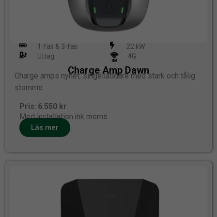
1-fas & 3-fas
22 kW
Uttag
4G
Charge Amp Dawn
Charge amps nyhet, singelladdare med stark och tålig
stomme.
Pris: 6.550 kr
Med installation ink moms
Läs mer