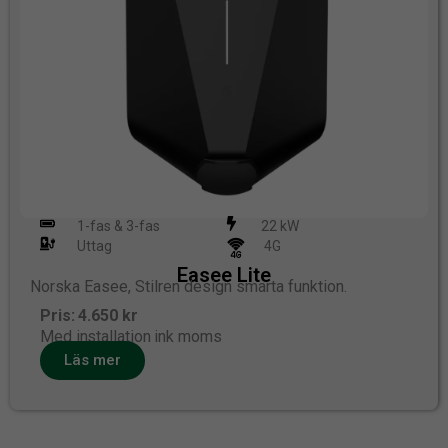
1-fas & 3-fas
22 kW
Uttag
4G
Easee Lite
Norska Easee, Stilren design smarta funktion.
Pris: 4.650 kr
Med installation ink moms
Läs mer