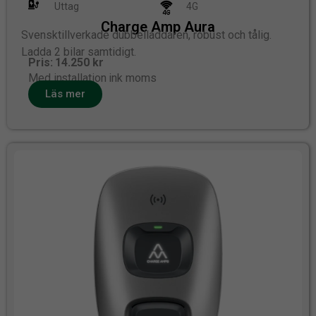
Uttag
4G
Charge Amp Aura
Svensktillverkade dubbelladdaren, robust och tålig.
Ladda 2 bilar samtidigt.
Pris: 14.250 kr
Med installation ink moms
Läs mer