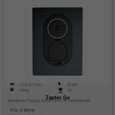
1-fas & 3-fas
22 kW
Uttag
4G
Zaptec Go
Kundernas favorit, bästa i test för hemmamiljö.
Pris: 4 450 kr