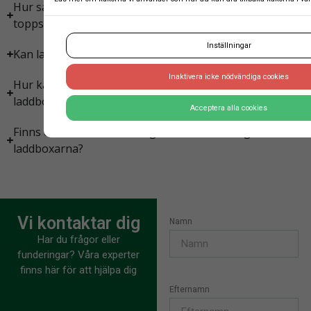
Hur säkerställer vi att laddboxarna håller sig i
toppskick?
Inställningar
Kan laddboxarna användas utomhus?
Inaktivera icke nödvändiga cookies
Hur kan vi komma igång med att beställa flera
laddboxar för vår BRF?
Acceptera alla cookies
Finns det olika betallösningar för användning av
laddboxarna?
Vi kontaktar dig
Namn
Har du frågor eller
funderingar? Våra experter
finns här för att hjälpa dig
Efternamn