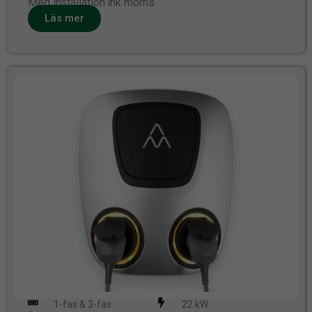
Med installation ink moms
Läs mer
1-fas & 3-fas
22 kW